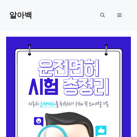
Skip
to
알아백
Menu
content