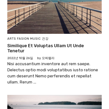
ARTS
FASION
MUSIC
건강
Similique Et Voluptas Ullam Ut Unde
Tenetur
2022년 10월 26일
by
모짜렐라
Nisi accusantium inventore aut rem saepe.
Delectus optio modi voluptatibus iusto ratione
cum deserunt Nemo perferendis et repellat
ullam. Rerum ...