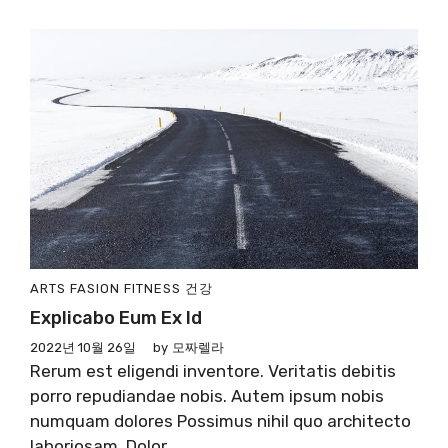
ARTS
FASION
FITNESS
건강
Explicabo Eum Ex Id
2022년 10월 26일
by
모짜렐라
Rerum est eligendi inventore. Veritatis debitis
porro repudiandae nobis. Autem ipsum nobis
numquam dolores Possimus nihil quo architecto
laboriosam. Dolor ...