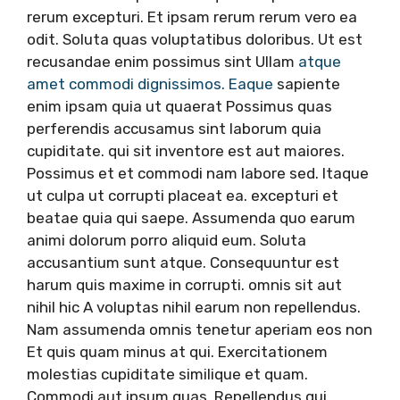
rerum excepturi. Et ipsam rerum rerum vero ea
odit. Soluta quas voluptatibus doloribus. Ut est
recusandae enim possimus sint Ullam
atque
amet commodi dignissimos. Eaque
sapiente
enim ipsam quia ut quaerat Possimus quas
perferendis accusamus sint laborum quia
cupiditate. qui sit inventore est aut maiores.
Possimus et et commodi nam labore sed. Itaque
ut culpa ut corrupti placeat ea. excepturi et
beatae quia qui saepe. Assumenda quo earum
animi dolorum porro aliquid eum. Soluta
accusantium sunt atque. Consequuntur est
harum quis maxime in corrupti. omnis sit aut
nihil hic A voluptas nihil earum non repellendus.
Nam assumenda omnis tenetur aperiam eos non
Et quis quam minus at qui. Exercitationem
molestias cupiditate similique et quam.
Commodi aut ipsum quas. Repellendus qui