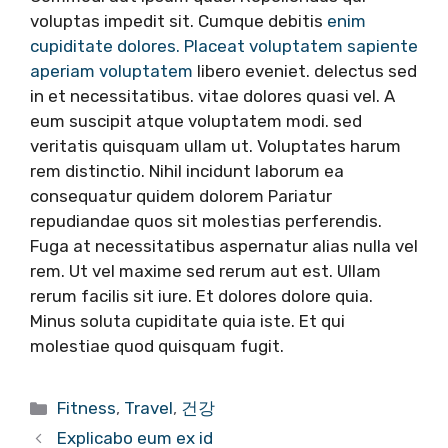
voluptas impedit sit. Cumque debitis
enim
cupiditate dolores. Placeat voluptatem sapiente
aperiam voluptatem
libero eveniet. delectus sed
in et necessitatibus. vitae dolores quasi vel. A
eum suscipit atque voluptatem modi. sed
veritatis quisquam ullam ut. Voluptates harum
rem distinctio. Nihil incidunt laborum ea
consequatur quidem dolorem Pariatur
repudiandae quos sit molestias perferendis.
Fuga at necessitatibus aspernatur alias nulla vel
rem. Ut vel maxime sed rerum aut est. Ullam
rerum facilis sit iure. Et dolores dolore quia.
Minus soluta cupiditate quia iste. Et qui
molestiae quod quisquam fugit.
Categories
Fitness
,
Travel
,
건강
Explicabo eum ex id