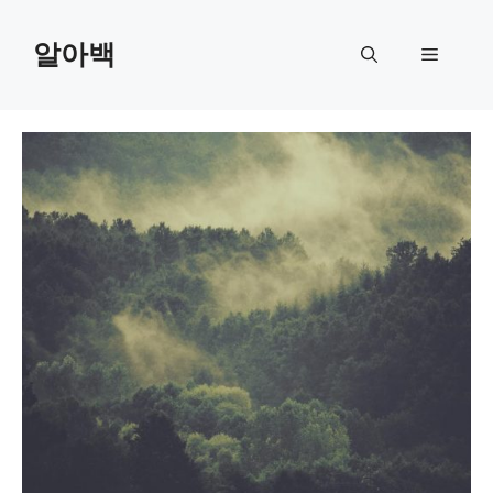
Skip
to
알아백
Menu
content