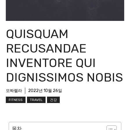
QUISQUAM
RECUSANDAE
INVENTORE QUI
DIGNISSIMOS NOBIS
모짜렐라
2022년 10월 26일
FITNESS
TRAVEL
건강
목차