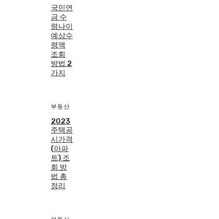
국민연
금 수
령나이
예상수
령액
조회
방법 2
가지
부동산
2023
주택공
시가격
(아파
트) 조
회 방
법 총
정리