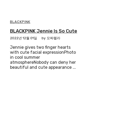
BLACKPINK
BLACKPINK Jennie Is So Cute
2022년 12월 01일
by
모짜렐라
Jennie gives two finger hearts
with cute facial expressionPhoto
in cool summer
atmosphereNobody can deny her
beautiful and cute appearance ...