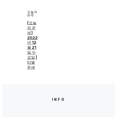
오늘의
운세
[오늘
의 운
세]
2022
년 12
월 21
일 수
요일 |
띠별
운세
INFO