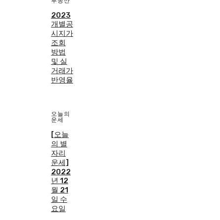
부동산
2023
개별공
시지가
조회
방법
및 실
거래가
반영율
오늘의
운세
[오늘
의 별
자리
운세]
2022
년 12
월 21
일 수
요일