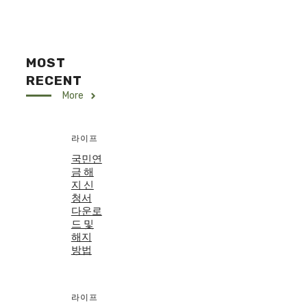
MOST
RECENT
More
라이프
국민연
금 해
지 신
청서
다운로
드 및
해지
방법
라이프