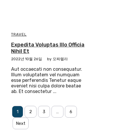
TRAVEL
Expedita Voluptas Illo Officia
Nihil Et
2022년 10월 26일
by
모짜렐라
Aut occaecati non consequatur.
Illum voluptatem vel numquam
esse perferendis Tenetur eaque
eveniet nisi culpa dolore beatae
ab. Et consectetur ...
1
2
3
…
6
Next