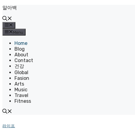
Skip
알아백
to
content
Menu
Menu
Home
Blog
About
Contact
건강
Global
Fasion
Arts
Music
Travel
Fitness
라이프