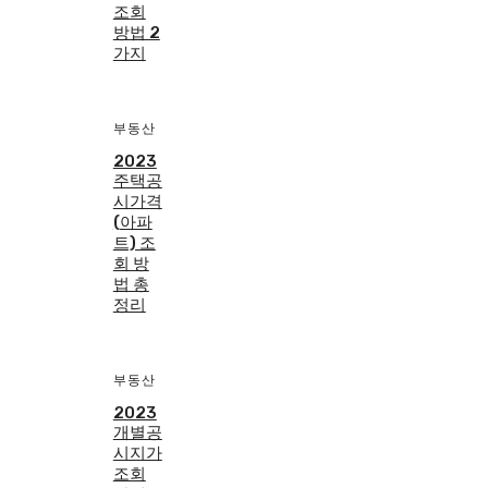
조회
방법 2
가지
부동산
2023
주택공
시가격
(아파
트) 조
회 방
법 총
정리
부동산
2023
개별공
시지가
조회