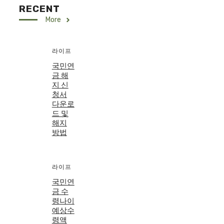
RECENT
More
라이프
국민연
금 해
지 신
청서
다운로
드 및
해지
방법
라이프
국민연
금 수
령나이
예상수
령액