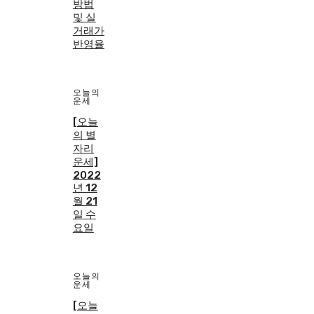
방법
및 실
거래가
반영율
오늘의
운세
[오늘
의 별
자리
운세]
2022
년 12
월 21
일 수
요일
오늘의
운세
[오늘