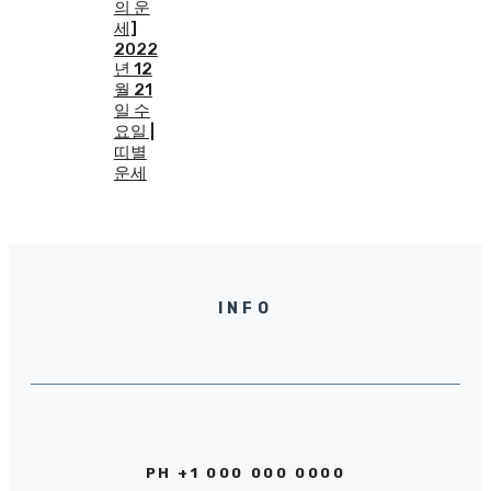
의 운
세]
2022
년 12
월 21
일 수
요일 |
띠별
운세
INFO
PH +1 000 000 0000