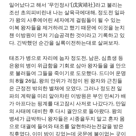
일어났다고 해서 ‘무인정사’(戊寅靖社)라고 불리는
조선 초의피비린내 나는 살육극에대해, 정도전 일파
가 왕의 사후에어린 세자에게 걸림돌이 될 수 있는
이복 왕자들을 제거하려고 했기 때문에 이것을 눈치
챈 이방원이 먼저 기습공격한 것이라고 기록하고 있
다. 긴박했던 순간을 실록이전하는대로 살펴보자.
태조가 병으로 자리에 눕자 정도전, 남은, 심효생 등
은왕의 병이 위급함을 기회로 삼아 왕자들을 궐 안으
로 불러들여 그들을 죽이기로 도모했다. 드디어 운명
의 8월 26일, 왕의 안위가 걱정이 된 왕자와 근친들
은 근정전 밖의한 별채에 모였다. 그러나 정도전 일
파의 계략을 미리 알아차린 이방원은 부인 민씨가 배
가 아프다는 핑계를 대고잠시 사저로 나갔다가, 만일
의 사태에 대비한 후 다시 궐안으로 돌아왔다. 왕의
병세가 급박하니 왕자들은 시종을두지 말고 혼자 몸
으로 대궐에 들어와 태조를 알현하라는전갈을 받은
직후였다. 이미 밤이 깊었는데 궁문에 불이없는 곳이