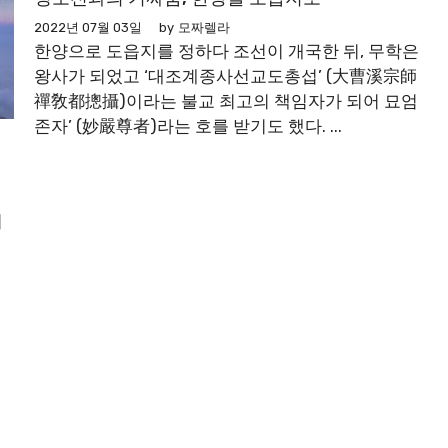
2022년 07월 03일
by
모짜렐라
한양으로 도읍지를 정하다 조선이 개국한 뒤, 무학은
왕사가 되었고 ‘대조계종사선교도총섭’ (大曹溪宗師
禪敎都摠攝)이라는 불교 최고의 책임자가 되어 묘엄
존자’ (妙嚴尊者)라는 호를 받기도 했다. ...
니
대