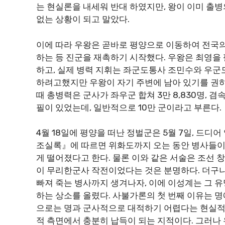
는 현실론을 내세워 반대 하였지만, 왕이 이미 출
없는 상황이 되고 말았다.
이에 따라 우왕은 곧바로 평양으로 이동하여 전국의
하는 등 진군을 재촉하기 시작했다. 우왕은 최영
하고, 실제 병력 지휘는 좌군도통사 조민수와 우군
하려고했지만 우왕이 자기 주변에 남아 있기를 권하
때 총병력은 군사가 좌우군 합쳐 3만 8,830명, 겸속이
필이 있었는데, 일반적으로 10만 군이라고 부른다.
4월 18일에 평양을 떠난 정벌군은 5월 7일, 드디
조실록』에 따르면 위화도까지 오는 동안 병사들이
게 떨어졌다고 한다. 물론 이와 같은 서술은 조선 
이 무리한군사 작전이었다는 것은 분명하다. 더구
빠져 죽는 병사까지 생겨나자, 이에 이성계는 그 
하는 상소를 올렸다. 사불가론의 첫 번째 이유는 명
으로는 명과 군사적으로 대적하기 어렵다는 현실적 
적 측면에서 충분히 납득이 되는 지적이다. 그러나