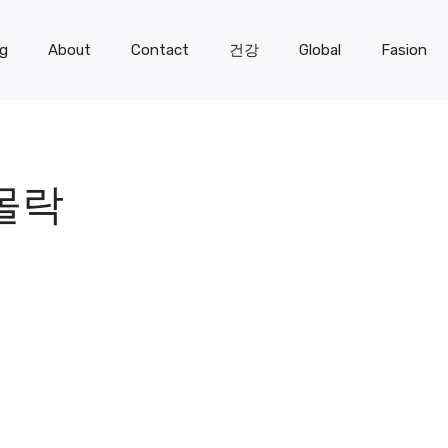
og
About
Contact
건강
Global
Fasion
몰락