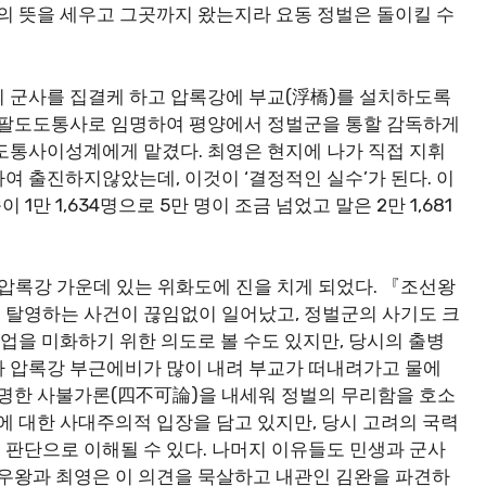
병의 뜻을 세우고 그곳까지 왔는지라 요동 정벌은 돌이킬 수
 군사를 집결케 하고 압록강에 부교(浮橋)를 설치하도록
을 팔도도통사로 임명하여 평양에서 정벌군을 통할 감독하게
도통사이성계에게 맡겼다. 최영은 현지에 나가 직접 지휘
여 출진하지않았는데, 이것이 ‘결정적인 실수’가 된다. 이
 1만 1,634명으로 5만 명이 조금 넘었고 말은 2만 1,681
어 압록강 가운데 있는 위화도에 진을 치게 되었다. 『조선왕
 탈영하는 사건이 끊임없이 일어났고, 정벌군의 사기도 크
창업을 미화하기 위한 의도로 볼 수도 있지만, 당시의 출병
나 압록강 부근에비가 많이 내려 부교가 떠내려가고 물에
유명한 사불가론(四不可論)을 내세워 정벌의 무리함을 호소
에 대한 사대주의적 입장을 담고 있지만, 당시 고려의 국력
판단으로 이해될 수 있다. 나머지 이유들도 민생과 군사
 우왕과 최영은 이 의견을 묵살하고 내관인 김완을 파견하