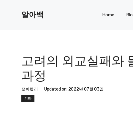
Skip
to
알아백
Home
Bl
content
고려의 외교실패와 
과정
모짜렐라
Updated on:
2022년 07월 03일
기타