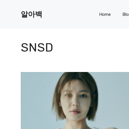
Skip
to
알아백
Home
Bl
content
SNSD