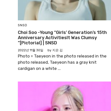
SNSD
Choi Soo -young “Girls’ Generation’s 15th
Anniversary ActivitiesIt Was Clumsy
”[pictorial] | SNSD
2022년 11월 30일
by
지은 김
Photo = Taeyeon in the photo released in the
photo released, Taeyeon has a gray knit
cardigan on a white ...