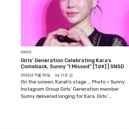
SNSD
Girls’ Generation Celebrating Kara’s
Comeback, Sunny “I Missed” [td#] | SNSD
2022년 11월 30일
by
지은 김
On the screen, Karah’s stage … Photo = Sunny
Instagram Group Girls’ Generation member
Sunny delivered longing for Kara. Girls’ ...