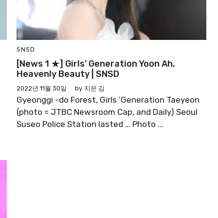
SNSD
[News 1 ★] Girls’ Generation Yoon Ah,
Heavenly Beauty | SNSD
2022년 11월 30일
by
지은 김
Gyeonggi -do Forest, Girls ‘Generation Taeyeon
(photo = JTBC Newsroom Cap, and Daily) Seoul
Suseo Police Station lasted … Photo ...