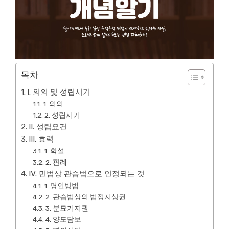
목차
I. 의의 및 성립시기
1. 의의
2. 성립시기
II. 성립요건
III. 효력
1. 학설
2. 판례
IV. 민법상 관습법으로 인정되는 것
1. 명인방법
2. 관습법상의 법정지상권
3. 분묘기지권
4. 양도담보