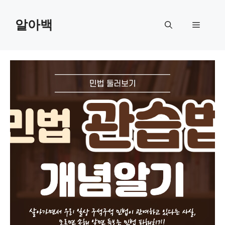
Skip
to
알아백
Menu
content