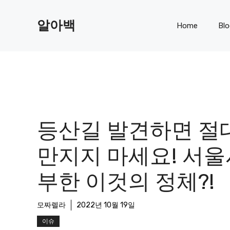
Skip
to
알아백
Home
Bl
content
등산길 발견하면 절
만지지 마세요! 서울
부한 이것의 정체?!
모짜렐라
2022년 10월 19일
이슈