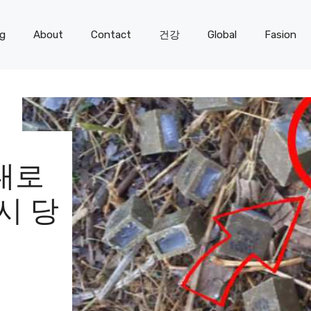
og
About
Contact
건강
Global
Fasion
대로
시 당