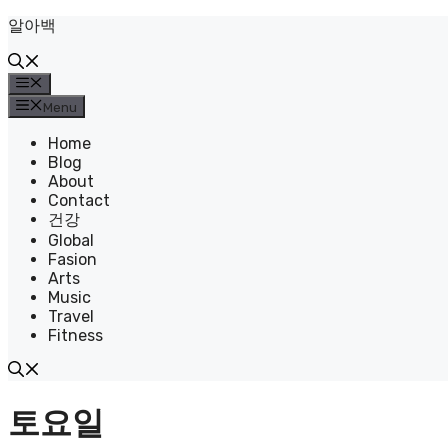
Skip
알아백
to
content
Menu
Menu
Home
Blog
About
Contact
건강
Global
Fasion
Arts
Music
Travel
Fitness
토요일