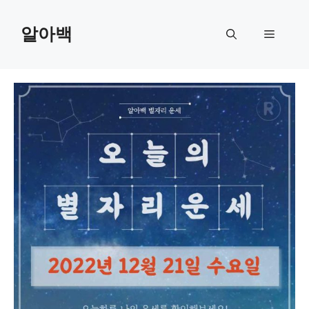
Skip
to
알아백
Menu
content