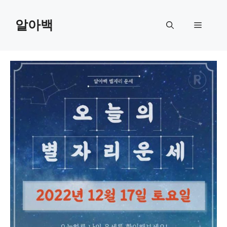
Skip
to
알아백
Menu
content