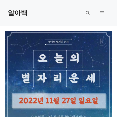
Skip
to
알아백
Menu
content