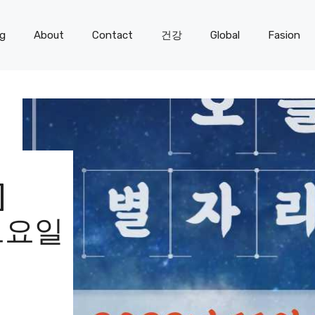
og
About
Contact
건강
Global
Fasion
]
 토요일