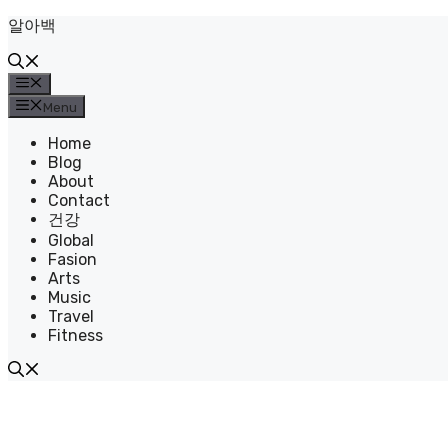
Skip
알아백
to
content
Menu
Menu
Home
Blog
About
Contact
건강
Global
Fasion
Arts
Music
Travel
Fitness