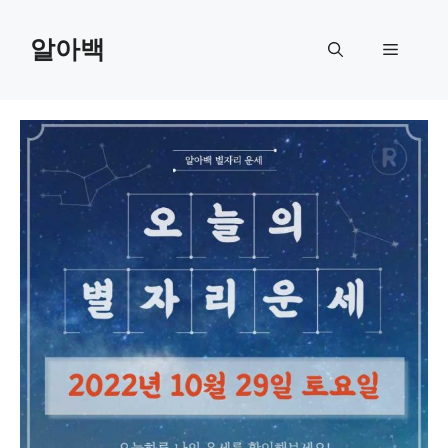
Skip
to
알아백
Menu
content