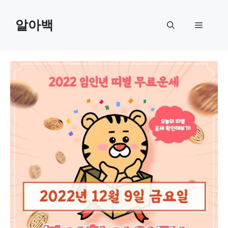
Skip
to
알아백
Menu
content