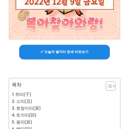
✅ 오늘의 별자리 운세 바로보기
목차
쥐띠(子)
소띠(丑)
호랑이띠(寅)
토끼띠(卯)
용띠(辰)