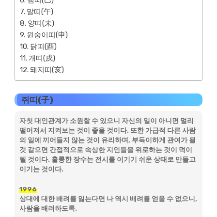
뱀띠(巳)
말띠(午)
양띠(未)
원숭이띠(申)
닭띠(酉)
개띠(戌)
돼지띠(亥)
쥐띠(子)
자칫 대인관계가 소원할 수 있으니 자신의 일이 아니면 멀리
떨어져서 지켜보는 것이 좋을 것이다. 또한 가급적 다른 사람
의 일에 끼어들지 않는 것이 유리하며, 부득이하게 관여가 될
것 같으면 간접적으로 속상한 지인들을 위로하는 것이 덕이
될 것이다. 훌륭한 장수는 전시를 이기기 쉬운 상태로 만들고
이기는 것이다.
1996
상대에 대한 배려를 잃는다면 나 역시 배려를 얻을 수 없으니,
사람을 배려하도록.