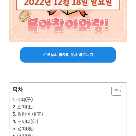
✅ 오늘의 별자리 운세 바로보기
목차
쥐띠(子)
소띠(丑)
호랑이띠(寅)
토끼띠(卯)
용띠(辰)