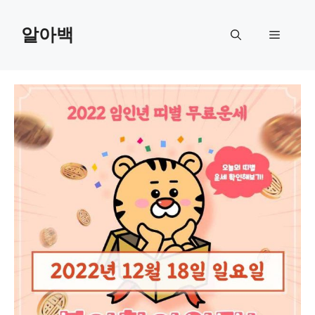
Skip
to
알아백
Menu
content