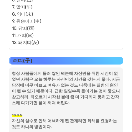
뱀띠(巳)
말띠(午)
양띠(未)
원숭이띠(申)
닭띠(酉)
개띠(戌)
돼지띠(亥)
쥐띠(子)
항상 사람들에게 둘러 쌓인 덕분에 자신만을 위한 시간이 없
었던 사람은 오늘 하루는 자신만의 시간을 갖는 게 좋다. 지금
당장에 너무 바쁘고 여유가 없는 것도 나중에는 질병의 원인
이 될 수 있기 때문이다. 급한 일일수록 돌아가는 것이 좋으니
참고하라. 타오르기 시작한 불에 좀 더 기다리지 못하고 갑작
스레 다가가면 불이 꺼져 버린다.
1996
자신의 실수로 인해 어색하게 된 관계라면 화해를 요청하는
것도 하나의 방법이다.