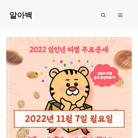
Skip
to
알아백
Menu
content