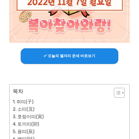
✅ 오늘의 별자리 운세 바로보기
목차
쥐띠(子)
소띠(丑)
호랑이띠(寅)
토끼띠(卯)
용띠(辰)