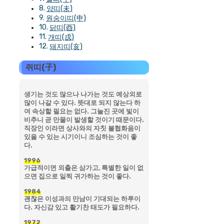
양띠(未)
원숭이띠(申)
닭띠(酉)
개띠(戌)
돼지띠(亥)
쥐띠(子)
생기는 것도 많으나 나가는 것도 예상외로
많이 나갈 수 있다. 뜻대로 되지 않는다 하
여 속상할 필요는 없다. 그늘진 곳에 빛이
비추니 곧 만물이 발생할 것이기 때문이다.
직장인 이라면 상사와의 자칫 불협화음이
있을 수 있는 시기이니 조심하는 것이 좋
다.
1996
가급적이면 외출은 삼가고, 특별한 일이 없
으면 집으로 일찍 귀가하는 것이 좋다.
1984
괜찮은 이성과의 만남이 기대되는 하루이
다. 자신감 있고 활기찬 태도가 필요하다.
1972