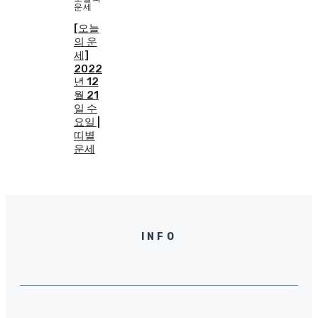
운세
[오늘
의 운
세]
2022
년 12
월 21
일 수
요일 |
띠별
운세
INFO