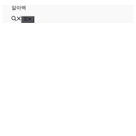
Skip
알아백
to
content
Menu