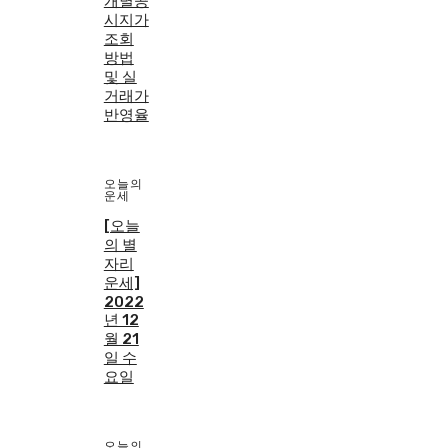
개별공
시지가
조회
방법
및 실
거래가
반영율
오늘의
운세
[오늘
의 별
자리
운세]
2022
년 12
월 21
일 수
요일
오늘의