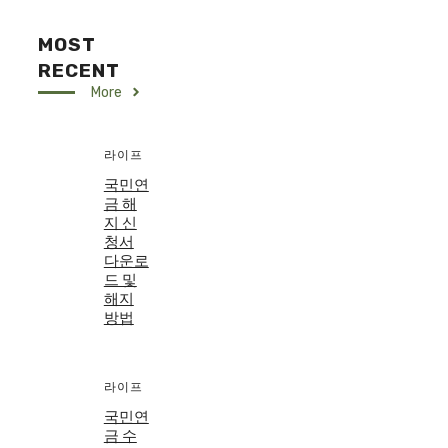
MOST
RECENT
More
라이프
국민연
금 해
지 신
청서
다운로
드 및
해지
방법
라이프
국민연
금 수