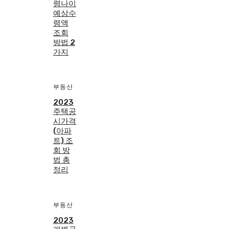
령나이
예상수
령액
조회
방법 2
가지
부동산
2023
주택공
시가격
(아파
트) 조
회 방
법 총
정리
부동산
2023