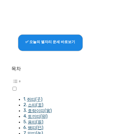
✅ 오늘의 별자리 운세 바로보기
목차
쥐띠(子)
소띠(丑)
호랑이띠(寅)
토끼띠(卯)
용띠(辰)
뱀띠(巳)
말띠(午)