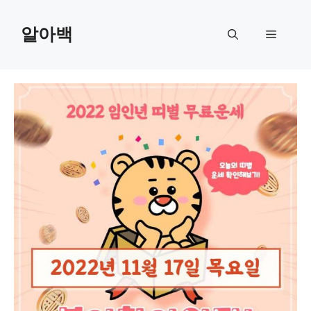
Skip
to
알아백
Menu
content