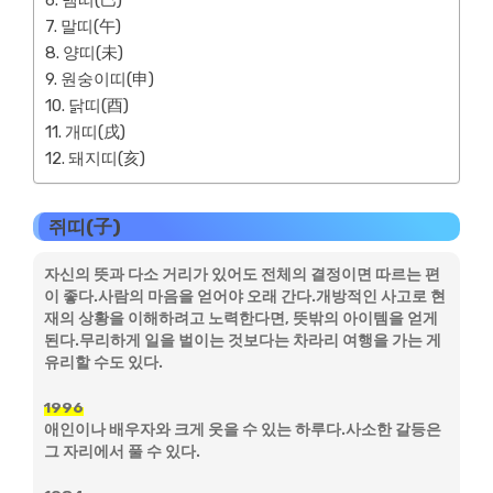
뱀띠(巳)
말띠(午)
양띠(未)
원숭이띠(申)
닭띠(酉)
개띠(戌)
돼지띠(亥)
쥐띠(子)
자신의 뜻과 다소 거리가 있어도 전체의 결정이면 따르는 편
이 좋다.사람의 마음을 얻어야 오래 간다.개방적인 사고로 현
재의 상황을 이해하려고 노력한다면, 뜻밖의 아이템을 얻게
된다.무리하게 일을 벌이는 것보다는 차라리 여행을 가는 게
유리할 수도 있다.
1996
애인이나 배우자와 크게 웃을 수 있는 하루다.사소한 갈등은
그 자리에서 풀 수 있다.