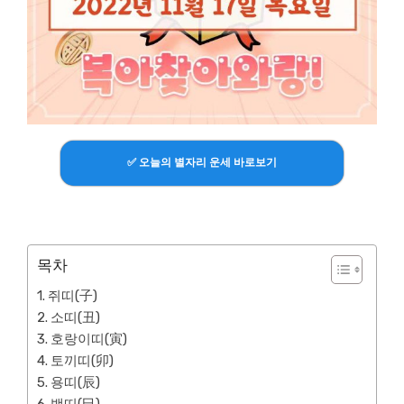
✅ 오늘의 별자리 운세 바로보기
목차
쥐띠(子)
소띠(丑)
호랑이띠(寅)
토끼띠(卯)
용띠(辰)