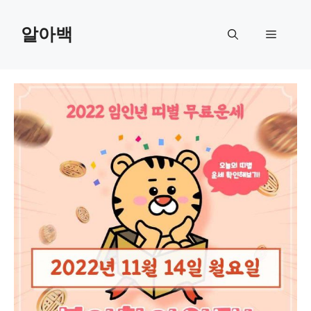
Skip
to
알아백
Menu
content