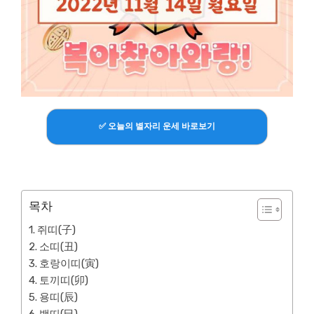
✅ 오늘의 별자리 운세 바로보기
목차
쥐띠(子)
소띠(丑)
호랑이띠(寅)
토끼띠(卯)
용띠(辰)