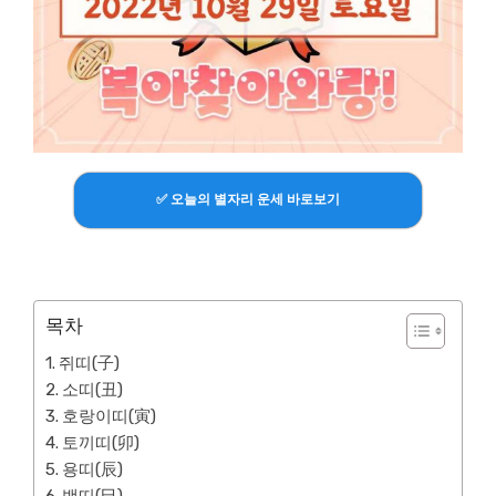
✅ 오늘의 별자리 운세 바로보기
목차
쥐띠(子)
소띠(丑)
호랑이띠(寅)
토끼띠(卯)
용띠(辰)