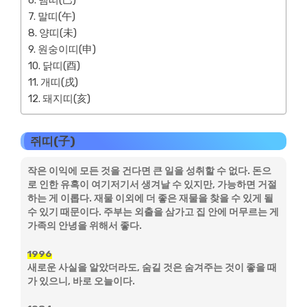
뱀띠(巳)
말띠(午)
양띠(未)
원숭이띠(申)
닭띠(酉)
개띠(戌)
돼지띠(亥)
쥐띠(子)
작은 이익에 모든 것을 건다면 큰 일을 성취할 수 없다. 돈으
로 인한 유혹이 여기저기서 생겨날 수 있지만, 가능하면 거절
하는 게 이롭다. 재물 이외에 더 좋은 재물을 찾을 수 있게 될
수 있기 때문이다. 주부는 외출을 삼가고 집 안에 머무르는 게
가족의 안녕을 위해서 좋다.
1996
새로운 사실을 알았더라도, 숨길 것은 숨겨주는 것이 좋을 때
가 있으니, 바로 오늘이다.