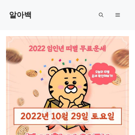
Skip
to
알아백
Menu
content